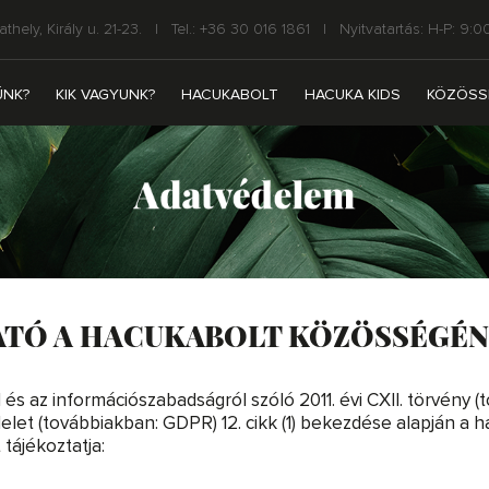
ely, Király u. 21-23.
l
Tel.: +36 30 016 1861
l
Nyitvatartás: H-P: 9:00
ÜNK?
KIK VAGYUNK?
HACUKABOLT
HACUKA KIDS
KÖZÖSS
ATÓ A HACUKABOLT KÖZÖSSÉGÉN
 az információszabadságról szóló 2011. évi CXII. törvény (to
elet (továbbiakban: GDPR) 12. cikk (1) bekezdése alapján a 
 tájékoztatja: