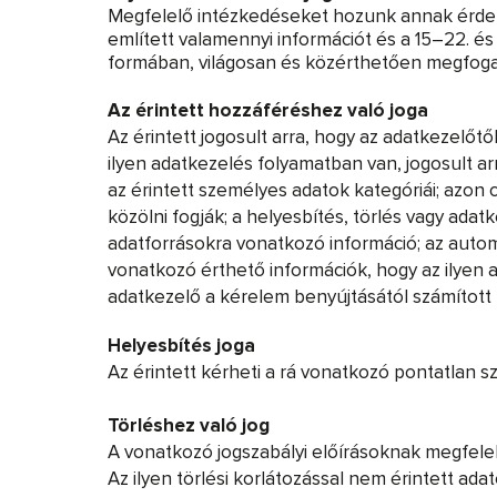
Megfelelő intézkedéseket hozunk annak érdeké
említett valamennyi információt és a 15–22. és
formában, világosan és közérthetően megfoga
Az érintett hozzáféréshez való joga
Az érintett jogosult arra, hogy az adatkezelő
ilyen adatkezelés folyamatban van, jogosult a
az érintett személyes adatok kategóriái; azon 
közölni fogják; a helyesbítés, törlés vagy adat
adatforrásokra vonatkozó információ; az automat
vonatkozó érthető információk, hogy az ilyen a
adatkezelő a kérelem benyújtásától számított 
Helyesbítés joga
Az érintett kérheti a rá vonatkozó pontatlan 
Törléshez való jog
A vonatkozó jogszabályi előírásoknak megfelel
Az ilyen törlési korlátozással nem érintett ada