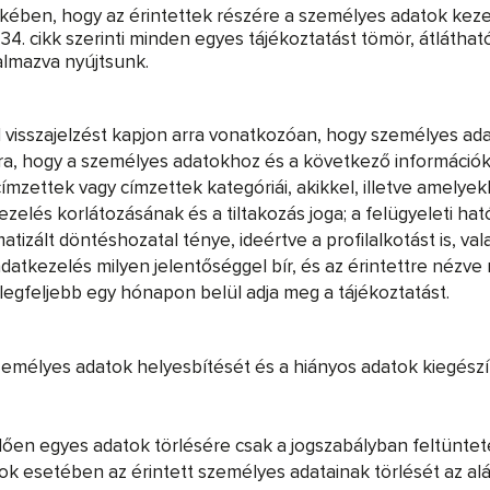
ben, hogy az érintettek részére a személyes adatok kezel
 34. cikk szerinti minden egyes tájékoztatást tömör, átláth
lmazva nyújtsunk.
től visszajelzést kapjon arra vonatkozóan, hogy személyes a
rra, hogy a személyes adatokhoz és a következő információkh
címzettek vagy címzettek kategóriái, akikkel, illetve amely
kezelés korlátozásának és a tiltakozás joga; a felügyeleti 
izált döntéshozatal ténye, ideértve a profilalkotást is, val
datkezelés milyen jelentőséggel bír, és az érintettre nézv
legfeljebb egy hónapon belül adja meg a tájékoztatást.
személyes adatok helyesbítését és a hiányos adatok kiegészí
ően egyes adatok törlésére csak a jogszabályban feltüntetet
tok esetében az érintett személyes adatainak törlését az alá