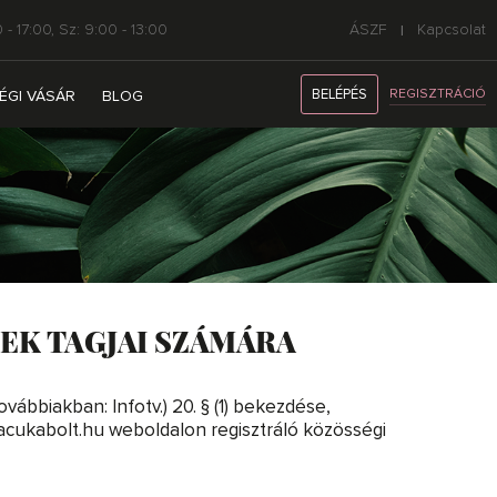
l
 - 17:00, Sz: 9:00 - 13:00
ÁSZF
Kapcsolat
BELÉPÉS
REGISZTRÁCIÓ
ÉGI VÁSÁR
BLOG
EK TAGJAI SZÁMÁRA
vábbiakban: Infotv.) 20. § (1) bekezdése,
hacukabolt.hu weboldalon regisztráló közösségi