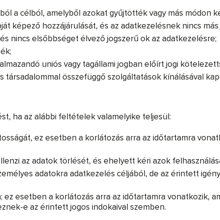
ól a célból, amelyből azokat gyűjtötték vagy más módon ke
pját képező hozzájárulását, és az adatkezelésnek nincs más 
n, és nincs elsőbbséget élvező jogszerű ok az adatkezelésre;
ék;
mazandó uniós vagy tagállami jogban előírt jogi kötelezettsé
s társadalommal összefüggő szolgáltatások kínálásával kapc
t, ha az alábbi feltételek valamelyike teljesül:
ntosságát, ez esetben a korlátozás arra az időtartamra vona
ellenzi az adatok törlését, és ehelyett kéri azok felhasználá
mélyes adatokra adatkezelés céljából, de az érintett igényl
en; ez esetben a korlátozás arra az időtartamra vonatkozik, 
znek-e az érintett jogos indokaival szemben.