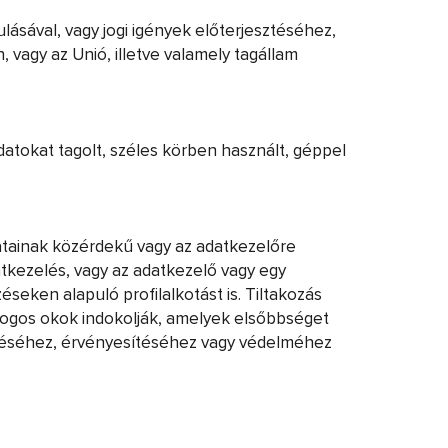
ulásával, vagy jogi igények előterjesztéséhez,
vagy az Unió, illetve valamely tagállam
datokat tagolt, széles körben használt, géppel
datainak közérdekű vagy az adatkezelőre
tkezelés, vagy az adatkezelő vagy egy
seken alapuló profilalkotást is. Tiltakozás
 jogos okok indokolják, amelyek elsőbbséget
sztéséhez, érvényesítéséhez vagy védelméhez