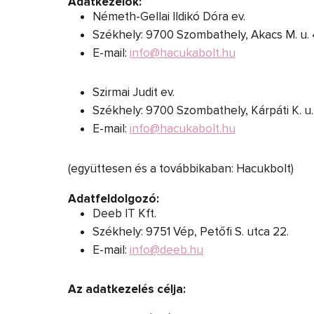
Adatkezelők:
Németh-Gellai Ildikó Dóra ev.
Székhely: 9700 Szombathely, Akacs M. u. 
E-mail:
info@hacukabolt.hu
Szirmai Judit ev.
Székhely: 9700 Szombathely, Kárpáti K. u. 
E-mail:
info@hacukabolt.hu
(együttesen és a továbbikaban: Hacukbolt)
Adatfeldolgozó:
Deeb IT Kft.
Székhely: 9751 Vép, Petőfi S. utca 22.
E-mail:
info@deeb.hu
Az adatkezelés célja: