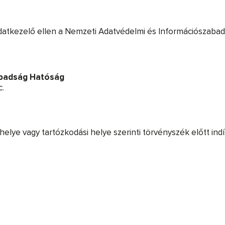
adatkezelő ellen a Nemzeti Adatvédelmi és Információszaba
abadság Hatóság
c.
óhelye vagy tartózkodási helye szerinti törvényszék előtt ind