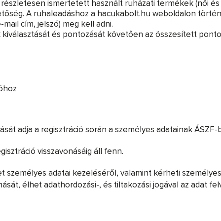
észletesen ismertetett használt ruházati termékek (női és f
etőség. A ruhaleadáshoz a hacukabolt.hu weboldalon történ
mail cím, jelszó) meg kell adni.
 kiválasztását és pontozását követően az összesített pontok
ióhoz
ulását adja a regisztráció során a személyes adatainak ÁSZF
isztráció visszavonásáig áll fenn.
rhet személyes adatai kezeléséről, valamint kérheti személyes
ását, élhet adathordozási-, és tiltakozási jogával az adat fe