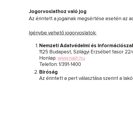
Jogorvoslathoz való jog
Az érintett a jogainak megsértése esetén az 
Igénybe vehető jogorvoslatok:
Nemzeti Adatvédelmi és Információsz
1125 Budapest, Szilágyi Erzsébet fasor 22/
Honlap:
www.naih.hu
Telefon: 1/391-1400
Bíróság
Az érintett a pert választása szerint a lak