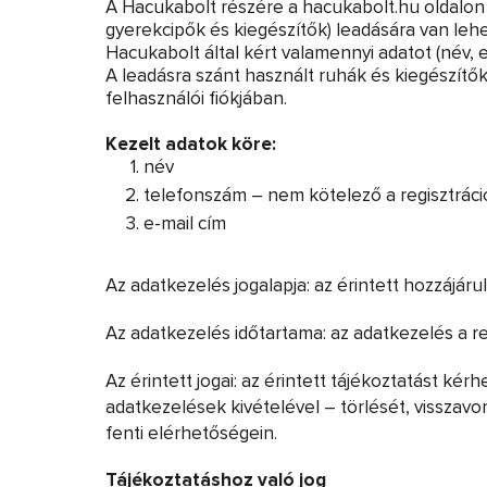
A Hacukabolt részére a hacukabolt.hu oldalon r
gyerekcipők és kiegészítők) leadására van leh
Hacukabolt által kért valamennyi adatot (név, e-
A leadásra szánt használt ruhák és kiegészítők
felhasználói fiókjában.
Kezelt adatok köre:
név
telefonszám – nem kötelező a regisztrác
e-mail cím
Az adatkezelés jogalapja: az érintett hozzájár
Az adatkezelés időtartama: az adatkezelés a reg
Az érintett jogai: az érintett tájékoztatást ké
adatkezelések kivételével – törlését, visszavon
fenti elérhetőségein.
Tájékoztatáshoz való jog