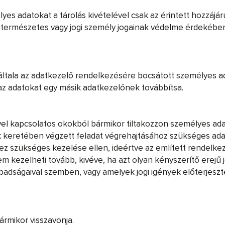
yes adatokat a tárolás kivételével csak az érintett hozzájár
ermészetes vagy jogi személy jogainak védelme érdekében, 
, általa az adatkezelő rendelkezésére bocsátott személyes a
z adatokat egy másik adatkezelőnek továbbítsa.
etével kapcsolatos okokból bármikor tiltakozzon személyes a
k keretében végzett feladat végrehajtásához szükséges ada
 szükséges kezelése ellen, ideértve az említett rendelkezé
 kezelheti tovább, kivéve, ha azt olyan kényszerítő erejű
szabadságaival szemben, vagy amelyek jogi igények előterje
bármikor visszavonja.