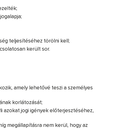
zelték;
jogalapja;
g teljesítéséhez törölni kell;
solatosan került sor.
tkozik, amely lehetővé teszi a személyes
sának korlátozását;
i azokat jogi igények előterjesztéséhez,
amíg megállapításra nem kerül, hogy az