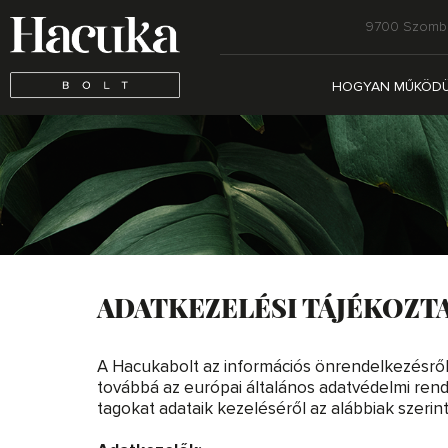
9700 Szombath
HOGYAN MŰKÖD
ADATKEZELÉSI TÁJÉKOZT
A Hacukabolt az információs önrendelkezésről és
továbbá az európai általános adatvédelmi rend
tagokat adataik kezeléséről az alábbiak szerint