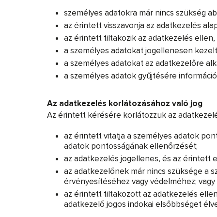
személyes adatokra már nincs szükség abb
az érintett visszavonja az adatkezelés ala
az érintett tiltakozik az adatkezelés elle
a személyes adatokat jogellenesen kezelt
a személyes adatokat az adatkezelőre alkal
a személyes adatok gyűjtésére információ
Az adatkezelés korlátozásához való jog
Az érintett kérésére korlátozzuk az adatkezelés
az érintett vitatja a személyes adatok po
adatok pontosságának ellenőrzését;
az adatkezelés jogellenes, és az érintett 
az adatkezelőnek már nincs szüksége a sze
érvényesítéséhez vagy védelméhez; vagy
az érintett tiltakozott az adatkezelés ell
adatkezelő jogos indokai elsőbbséget élve