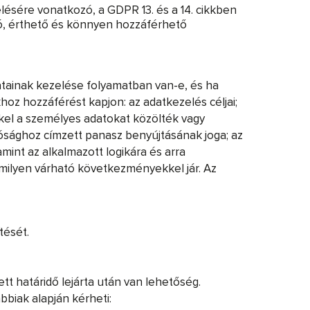
ésére vonatkozó, a GDPR 13. és a 14. cikkben
ató, érthető és könnyen hozzáférhető
datainak kezelése folyamatban van-e, és ha
oz hozzáférést kapjon: az adatkezelés céljai;
ekkel a személyes adatokat közölték vagy
hatósághoz címzett panasz benyújtásának joga; az
amint az alkalmazott logikára és arra
e milyen várható következményekkel jár. Az
tését.
t határidő lejárta után van lehetőség.
bbiak alapján kérheti: