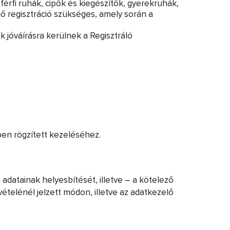
érfi ruhák, cipők és kiegészítők, gyerekruhák,
ő regisztráció szükséges, amely során a
 jóváírásra kerülnek a Regisztráló
-ben rögzített kezeléséhez.
 adatainak helyesbítését, illetve – a kötelező
lvételénél jelzett módon, illetve az adatkezelő